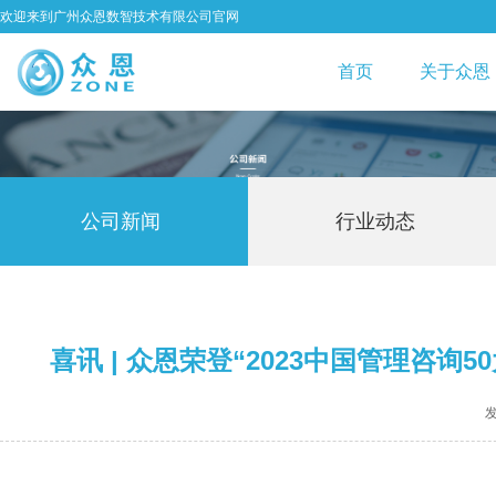
欢迎来到广州众恩数智技术有限公司官网
首页
关于众恩
公司新闻
行业动态
喜讯 | 众恩荣登“2023中国管理咨
发