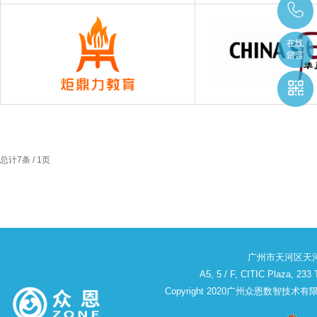
在线
在线
留言
留言
总计7条 / 1页
广州市天河区天河北
A5, 5 / F, CITIC Plaza, 233
Copyright 2020广州众恩数智技术有